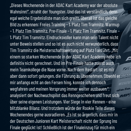
„Dieses Wochenende in der ADAC Kart Academy war der absolute
Wahnsinn!“, strahlt der Youngster. Und das ist verständlich, denn
egal welche Ergebnisliste man sich greift, überall ist das gleiche
Bild zu erkennen: Freies Training – 1. Platz Tim Tramnitz, Warmup
– 1. Platz Tim Tramnitz, Pre-Finale – 1. Platz Tim Tramnitz, Finale –
1. Platz Tim Tramnitz. Eindrucksvoller kann man sein Talent nicht
unter Beweis stellen und so ist es auch nicht verwunderlich, dass
Tim Tramnitz die Meisterschaftswertung auf Platz 1 anführt. „Mit
einem so starken Wochenende in der ADAC Kart Academy habe ich
definitiv nicht gerechnet. Und im Pre-Finale hatte zuerst auch
mein Teamkollege die Nase vorne. Nach dem Restart ist es mir
aber dann sofort gelungen, die Führung zu übernehmen. Obwohl er
mir anfangs echt an den Fersen hing, konnte ich dennoch
wegfahren und meinen Vorsprung immer weiter ausbauen.“,
analysiert der Nachwuchspilot das Renngeschehen und freut sich
über seine eigenen Leistungen. Vier Siege in vier Rennen – eine
blitzblanke Bilanz. Und trotzdem würde der Rookie Teile dieses
Wochenendes gerne ausradieren. „Es ist so ärgerlich, dass mir in
der Deutschen Junioren Kart Meisterschaft nicht der Sprung ins
Finale geglückt ist! Schließlich ist der Finaleinzug für mich ein