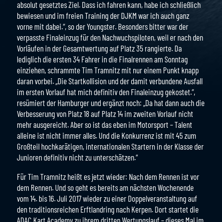
absolut gesetztes Ziel. Dass ich fahren kann, habe ich schließlich
bewiesen und im freien Training der DJKM war ich auch ganz
vorne mit dabei.“, so der Youngster. Besonders bitter war der
verpasste Finaleinzug für den Nachwuchspiloten, weil er nach den
Vorläufen in der Gesamtwertung auf Platz 35 rangierte. Da
lediglich die ersten 34 Fahrer in die Finalrennen am Sonntag
einziehen, schrammte Tim Tramnitz mit nur einem Punkt knapp
daran vorbei. „Die Startkollision und der damit verbundene Ausfall
im ersten Vorlauf hat mich definitiv den Finaleinzug gekostet.“,
resümiert der Hamburger und ergänzt noch: „Da hat dann auch die
Verbesserung von Platz 18 auf Platz 14 im zweiten Vorlauf nicht
mehr ausgereicht. Aber so ist das eben im Motorsport – Talent
alleine ist nicht immer alles. Und die Konkurrenz ist mit 45 zum
Großteil hochkarätigen, internationalen Startern in der Klasse der
Junioren definitiv nicht zu unterschätzen.“
Für Tim Tramnitz heißt es jetzt wieder: Nach dem Rennen ist vor
dem Rennen. Und so geht es bereits am nächsten Wochenende
vom 14. bis 16. Juli 2017 wieder zu einer Doppelveranstaltung auf
den traditionsreichen Erftlandring nach Kerpen. Dort startet die
ADAC Kart Academy zu ihrem dritten Wertungslauf – dieses Mal im