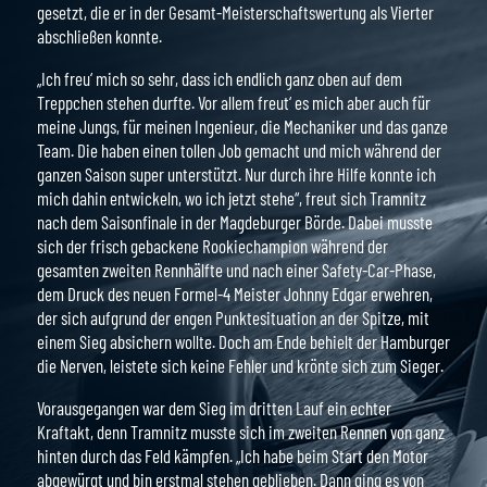
gesetzt, die er in der Gesamt-Meisterschaftswertung als Vierter
abschließen konnte.
„Ich freu‘ mich so sehr, dass ich endlich ganz oben auf dem
Treppchen stehen durfte. Vor allem freut‘ es mich aber auch für
meine Jungs, für meinen Ingenieur, die Mechaniker und das ganze
Team. Die haben einen tollen Job gemacht und mich während der
ganzen Saison super unterstützt. Nur durch ihre Hilfe konnte ich
mich dahin entwickeln, wo ich jetzt stehe“, freut sich Tramnitz
nach dem Saisonfinale in der Magdeburger Börde. Dabei musste
sich der frisch gebackene Rookiechampion während der
gesamten zweiten Rennhälfte und nach einer Safety-Car-Phase,
dem Druck des neuen Formel-4 Meister Johnny Edgar erwehren,
der sich aufgrund der engen Punktesituation an der Spitze, mit
einem Sieg absichern wollte. Doch am Ende behielt der Hamburger
die Nerven, leistete sich keine Fehler und krönte sich zum Sieger.
Vorausgegangen war dem Sieg im dritten Lauf ein echter
Kraftakt, denn Tramnitz musste sich im zweiten Rennen von ganz
hinten durch das Feld kämpfen. „Ich habe beim Start den Motor
abgewürgt und bin erstmal stehen geblieben. Dann ging es von