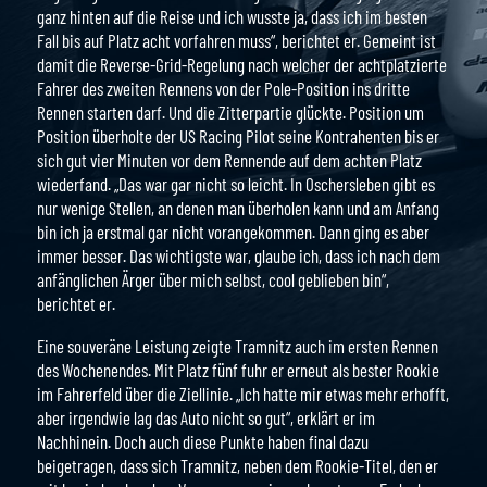
ganz hinten auf die Reise und ich wusste ja, dass ich im besten
Fall bis auf Platz acht vorfahren muss“, berichtet er. Gemeint ist
damit die Reverse-Grid-Regelung nach welcher der achtplatzierte
Fahrer des zweiten Rennens von der Pole-Position ins dritte
Rennen starten darf. Und die Zitterpartie glückte. Position um
Position überholte der US Racing Pilot seine Kontrahenten bis er
sich gut vier Minuten vor dem Rennende auf dem achten Platz
wiederfand. „Das war gar nicht so leicht. In Oschersleben gibt es
nur wenige Stellen, an denen man überholen kann und am Anfang
bin ich ja erstmal gar nicht vorangekommen. Dann ging es aber
immer besser. Das wichtigste war, glaube ich, dass ich nach dem
anfänglichen Ärger über mich selbst, cool geblieben bin“,
berichtet er.
Eine souveräne Leistung zeigte Tramnitz auch im ersten Rennen
des Wochenendes. Mit Platz fünf fuhr er erneut als bester Rookie
im Fahrerfeld über die Ziellinie. „Ich hatte mir etwas mehr erhofft,
aber irgendwie lag das Auto nicht so gut“, erklärt er im
Nachhinein. Doch auch diese Punkte haben final dazu
beigetragen, dass sich Tramnitz, neben dem Rookie-Titel, den er