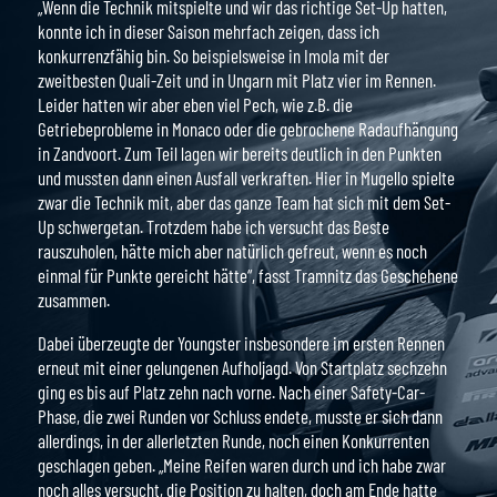
„Wenn die Technik mitspielte und wir das richtige Set-Up hatten,
konnte ich in dieser Saison mehrfach zeigen, dass ich
konkurrenzfähig bin. So beispielsweise in Imola mit der
zweitbesten Quali-Zeit und in Ungarn mit Platz vier im Rennen.
Leider hatten wir aber eben viel Pech, wie z.B. die
Getriebeprobleme in Monaco oder die gebrochene Radaufhängung
in Zandvoort. Zum Teil lagen wir bereits deutlich in den Punkten
und mussten dann einen Ausfall verkraften. Hier in Mugello spielte
zwar die Technik mit, aber das ganze Team hat sich mit dem Set-
Up schwergetan. Trotzdem habe ich versucht das Beste
rauszuholen, hätte mich aber natürlich gefreut, wenn es noch
einmal für Punkte gereicht hätte“, fasst Tramnitz das Geschehene
zusammen.
Dabei überzeugte der Youngster insbesondere im ersten Rennen
erneut mit einer gelungenen Aufholjagd. Von Startplatz sechzehn
ging es bis auf Platz zehn nach vorne. Nach einer Safety-Car-
Phase, die zwei Runden vor Schluss endete, musste er sich dann
allerdings, in der allerletzten Runde, noch einen Konkurrenten
geschlagen geben. „Meine Reifen waren durch und ich habe zwar
noch alles versucht, die Position zu halten, doch am Ende hatte