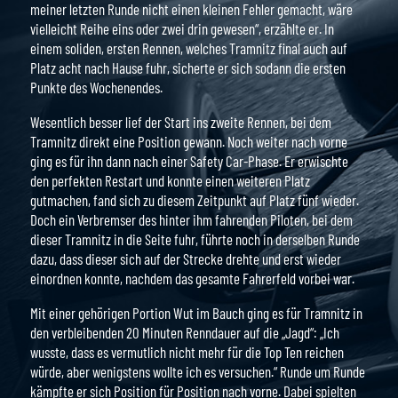
meiner letzten Runde nicht einen kleinen Fehler gemacht, wäre
vielleicht Reihe eins oder zwei drin gewesen“, erzählte er. In
einem soliden, ersten Rennen, welches Tramnitz final auch auf
Platz acht nach Hause fuhr, sicherte er sich sodann die ersten
Punkte des Wochenendes.
Wesentlich besser lief der Start ins zweite Rennen, bei dem
Tramnitz direkt eine Position gewann. Noch weiter nach vorne
ging es für ihn dann nach einer Safety Car-Phase. Er erwischte
den perfekten Restart und konnte einen weiteren Platz
gutmachen, fand sich zu diesem Zeitpunkt auf Platz fünf wieder.
Doch ein Verbremser des hinter ihm fahrenden Piloten, bei dem
dieser Tramnitz in die Seite fuhr, führte noch in derselben Runde
dazu, dass dieser sich auf der Strecke drehte und erst wieder
einordnen konnte, nachdem das gesamte Fahrerfeld vorbei war.
Mit einer gehörigen Portion Wut im Bauch ging es für Tramnitz in
den verbleibenden 20 Minuten Renndauer auf die „Jagd“: „Ich
wusste, dass es vermutlich nicht mehr für die Top Ten reichen
würde, aber wenigstens wollte ich es versuchen.“ Runde um Runde
kämpfte er sich Position für Position nach vorne. Dabei spielten