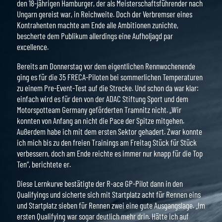
den 18-jährigen Hamburger, der als Meisterschaftsführender nach
Ungarn gereist war, in Reichweite. Doch der Verbremser eines
Kontrahenten machte am Ende alle Ambitionen zunichte,
bescherte dem Publikum allerdings eine Aufholjagd par
excellence.
Bereits am Donnerstag vor dem eigentlichen Rennwochenende
ging es für die 35 FRECA-Piloten bei sommerlichen Temperaturen
zu einem Pre-Event-Test auf die Strecke. Und schon da war klar:
einfach wird es für den von der ADAC Stiftung Sport und dem
Motorspotteam Germany geförderten Tramnitz nicht. „Wir
konnten von Anfang an nicht die Pace der Spitze mitgehen.
Außerdem habe ich mit dem ersten Sektor gehadert. Zwar konnte
ich mich bis zu den freien Trainings am Freitag Stück für Stück
verbessern, doch am Ende reichte es immer nur knapp für die Top
Ten“, berichtete er.
Diese Lernkurve bestätigte der R-ace GP-Pilot dann in den
Qualifyings und sicherte sich mit Startplatz acht für Rennen eins
und Startplatz sieben für Rennen zwei eine gute Ausgangslage. „Im
ersten Qualifying war sogar deutlich mehr drin. Hätte ich auf