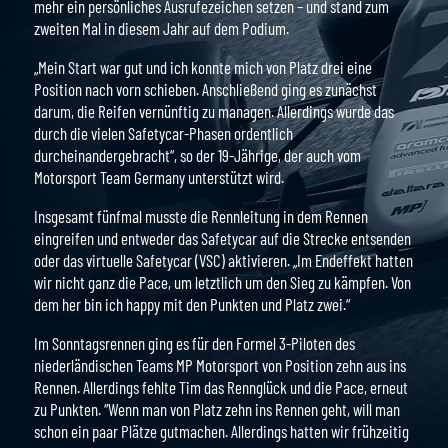
mehr ein persönliches Ausrufezeichen setzen – und stand zum
zweiten Mal in diesem Jahr auf dem Podium.
„Mein Start war gut und ich konnte mich von Platz drei eine
Position nach vorn schieben. Anschließend ging es zunächst
darum, die Reifen vernünftig zu managen. Allerdings wurde das
durch die vielen Safetycar-Phasen ordentlich
durcheinandergebracht“, so der 19-Jährige, der auch vom
Motorsport Team Germany unterstützt wird.
Insgesamt fünfmal musste die Rennleitung in dem Rennen
eingreifen und entweder das Safetycar auf die Strecke entsenden
oder das virtuelle Safetycar (VSC) aktivieren. „Im Endeffekt hatten
wir nicht ganz die Pace, um letztlich um den Sieg zu kämpfen. Von
dem her bin ich happy mit den Punkten und Platz zwei.“
Im Sonntagsrennen ging es für den Formel 3-Piloten des
niederländischen Teams MP Motorsport von Position zehn aus ins
Rennen. Allerdings fehlte Tim das Rennglück und die Pace, erneut
zu Punkten. “Wenn man von Platz zehn ins Rennen geht, will man
schon ein paar Plätze gutmachen. Allerdings hatten wir frühzeitig