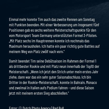
Einmal mehr konnte Tim auch das zweite Rennen am Sonntag
mit Punkten beenden. Mit einer Verbesserung um insgesamt fünf
Positionen gab es sechs weitere Meisterschaftspunkte für den
vom Motorsport Team Germany unterstützten Formel 3-Piloten.
„Mit Platz sechs im Hauptrennen konnte ich nochmals das
Maximum herausholen. Ich hatte ein paar richtig gute Battles auf
meinem Weg von Platz zwölf nach vorn.“
Damit beendet Tim seine Debütsaison im Rahmen der Formel 1
als drittbester Rookie und mit Platz neun innerhalb der Top10 der
Meisterschaft. „Wenn ich jetzt den Strich unter mein erstes Jahr
ziehe, dann war das ein sehr guter Saisonabschluss. Ich bin
Dritter in der Rookie-Meisterschaft, konnte in Bahrain, Monaco
und zweimal in Italien aufs Podium fahren – und diese Saison
jetzt mit meinem ersten Sieg abschließen.“
Fotos: © Dutch Photo Agency | Red Bull