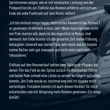
Sprintrennen zeigen, wie er mit konstanter Leistung von der
Poleposition bis zur Ziellinie das Rennen anführte und sich am
Ende die volle Punktzahl auf sein Konto addiert.
„Ich bin einfach mega happy, mein erstes Rennen in der Formel 3
zu gewinnen: in meinem ersten Jahr! Wenn man irgendwo nicht
von Pole starten will, dann ist das eigentlich in Monza. Und
dennoch: Am Ende konnte ich die gesamte Zeit meine Führung
behaupten. Generell war meine Pace sehr stark und ich konnte
meine Reifen sehr gut managen und mich stets nach vorn
fokussieren.“
Einfluss auf den Rennverlauf hatten zwei Safetycar-Phasen, bei
denen Tim das Feld an der Spitze zurück ins Renntempo führte
und beide Male schnell eine Lücke zu seinen Verfolgern aufreißen
konnte. „Am Ende wurde es nochmal eng und ich musste mich
verteidigen. Trotzdem konnte ich auch diesen Restart für mich
entscheiden und mit Vorsprung mein Rennen gewinnen. Ein mega
Gefühl“.