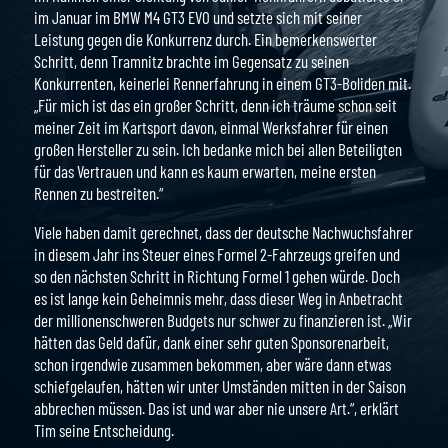
im Januar im BMW M4 GT3 EVO und setzte sich mit seiner
Leistung gegen die Konkurrenz durch. Ein bemerkenswerter
Schritt, denn Tramnitz brachte im Gegensatz zu seinen
Konkurrenten, keinerlei Rennerfahrung in einem GT3-Boliden mit.
„Für mich ist das ein großer Schritt, denn ich träume schon seit
meiner Zeit im Kartsport davon, einmal Werksfahrer für einen
großen Hersteller zu sein. Ich bedanke mich bei allen Beteiligten
für das Vertrauen und kann es kaum erwarten, meine ersten
Rennen zu bestreiten.“
Viele haben damit gerechnet, dass der deutsche Nachwuchsfahrer
in diesem Jahr ins Steuer eines Formel 2-Fahrzeugs greifen und
so den nächsten Schritt in Richtung Formel 1 gehen würde. Doch
es ist lange kein Geheimnis mehr, dass dieser Weg in Anbetracht
der millionenschweren Budgets nur schwer zu finanzieren ist. „Wir
hätten das Geld dafür, dank einer sehr guten Sponsorenarbeit,
schon irgendwie zusammen bekommen, aber wäre dann etwas
schiefgelaufen, hätten wir unter Umständen mitten in der Saison
abbrechen müssen. Das ist und war aber nie unsere Art.“, erklärt
Tim seine Entscheidung.