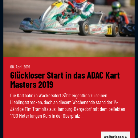
08. April 2019
Glückloser Start in das ADAC Kart
Masters 2019
Die Kartbahn in Wackersdorf zählt eigentlich zu seinen
Lieblingsstrecken, doch an diesem Wochenende stand der 14-
Jährige Tim Tramnitz aus Hamburg-Bergedorf mit dem beliebten
1.190 Meter langen Kurs in der Oberpfalz ...
weiterlesen »